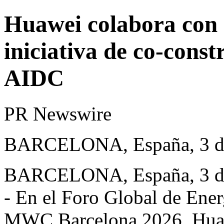
Huawei colabora con 
iniciativa de co-const
AIDC
PR Newswire
BARCELONA, España, 3 de
BARCELONA, España
,
3 
-
En el Foro Global de Energ
MWC
Barcelona 2026, Hua