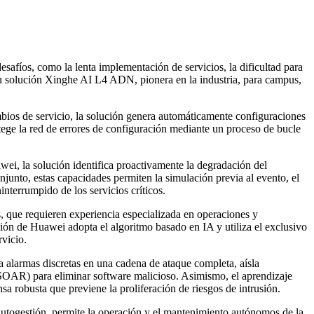
esafíos, como la lenta implementación de servicios, la dificultad para
ta su solución Xinghe AI L4 ADN, pionera en la industria, para campus,
mbios de servicio, la solución genera automáticamente configuraciones
tege la red de errores de configuración mediante un proceso de bucle
wei, la solución identifica proactivamente la degradación del
junto, estas capacidades permiten la simulación previa al evento, el
interrumpido de los servicios críticos.
es, que requieren experiencia especializada en operaciones y
n de Huawei adopta el algoritmo basado en IA y utiliza el exclusivo
rvicio.
 alarmas discretas en una cadena de ataque completa, aísla
SOAR) para eliminar software malicioso. Asimismo, el aprendizaje
sa robusta que previene la proliferación de riesgos de intrusión.
togestión, permite la operación y el mantenimiento autónomos de la