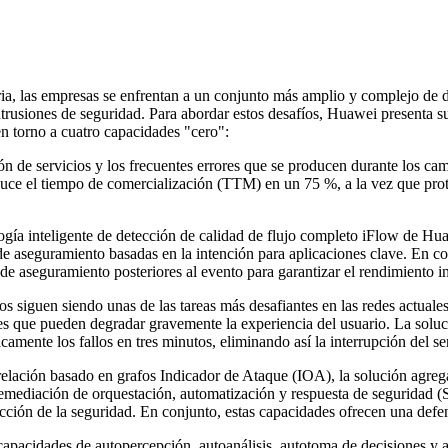
ria, las empresas se enfrentan a un conjunto más amplio y complejo de d
tes intrusiones de seguridad. Para abordar estos desafíos, Huawei presen
 torno a cuatro capacidades "cero":
n de servicios y los frecuentes errores que se producen durante los ca
educe el tiempo de comercialización (TTM) en un 75 %, a la vez que pro
ogía inteligente de detección de calidad de flujo completo iFlow de Hua
de aseguramiento basadas en la intención para aplicaciones clave. En con
 de aseguramiento posteriores al evento para garantizar el rendimiento in
llos siguen siendo unas de las tareas más desafiantes en las redes actual
ue pueden degradar gravemente la experiencia del usuario. La solució
amente los fallos en tres minutos, eliminando así la interrupción del se
relación basado en grafos Indicador de Ataque (IOA), la solución agrega
emediación de orquestación, automatización y respuesta de seguridad (
ección de la seguridad. En conjunto, estas capacidades ofrecen una defen
cidades de autopercepción, autoanálisis, autotoma de decisiones y au