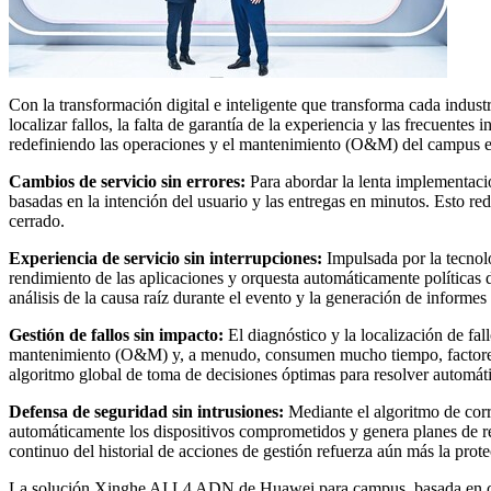
Con la transformación digital e inteligente que transforma cada indust
localizar fallos, la falta de garantía de la experiencia y las frecuen
redefiniendo las operaciones y el mantenimiento (O&M) del campus en
Cambios de servicio sin errores:
Para abordar la lenta implementació
basadas en la intención del usuario y las entregas en minutos. Esto r
cerrado.
Experiencia de servicio sin interrupciones:
Impulsada por la tecnol
rendimiento de las aplicaciones y orquesta automáticamente políticas 
análisis de la causa raíz durante el evento y la generación de informes
Gestión de fallos sin impacto:
El diagnóstico y la localización de fa
mantenimiento (O&M) y, a menudo, consumen mucho tiempo, factores q
algoritmo global de toma de decisiones óptimas para resolver automátic
Defensa de seguridad sin intrusiones:
Mediante el algoritmo de cor
automáticamente los dispositivos comprometidos y genera planes de r
continuo del historial de acciones de gestión refuerza aún más la prot
La solución Xinghe AI L4 ADN de Huawei para campus, basada en capa