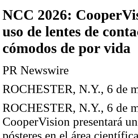
NCC 2026: CooperVis
uso de lentes de cont
cómodos de por vida
PR Newswire
ROCHESTER, N.Y., 6 de m
ROCHESTER, N.Y.
,
6 de 
CooperVision
presentará una
pósteres en el área científi