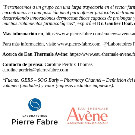
"Pertenecemos a un grupo con una larga trayectoria en el sector far
encontramos en una posición ideal para ofrecer protocolos de trata
desarrollando innovaciones dermocosméticas capaces de prolongar y am
muchos tratamientos farmacológicos",
explicó el
Dr. Gautier Doat,
Más información en
,
https://www.pierre-fabre.com/en/news/avene-arti
Para más información, visite
www.pierre-fabre.com
,
@Laboratoires P
Acerca de Eau Thermale Avène
:
https://www.eau-thermale-avene.fr
Contacto de prensa
: Caroline Perdrix Thomas
caroline.perdrix@pierre-fabre.com
*Fuente: GERS – SOG Early – Pharmacy Channel – Definición del me
volumen (unidades) y valor (ingresos incluidos impuestos).