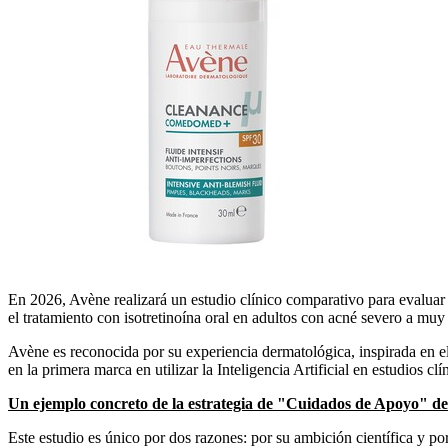
En 2026, Avène realizará un estudio clínico comparativo para evaluar
el tratamiento con isotretinoína oral en adultos con acné severo a muy
Avène es reconocida por su experiencia dermatológica, inspirada en e
en la primera marca en utilizar la Inteligencia Artificial en estudios c
Un ejemplo concreto de la estrategia de "Cuidados de Apoyo" de
Este estudio es único por dos razones: por su ambición científica y p