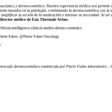
macéutico y dermocosmético. Nuestra experiencia médica nos permite c
miento basados en la patología, combinando la dermocosmética con la 
plificar la acción de la medicación o retrasar su necesidad. Al ser d
 director médico de Eau Thermale Avène.
ficial-intelligence-clinical-studies-dermo-cosmetics
ierre Fabre
,
@Pierre Fabre Oncology
/
rcado dermocosmético establecida por Pierre Fabre laboratories – O