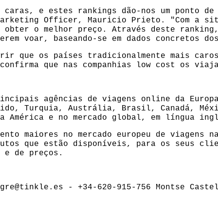
 caras, e estes rankings dão-nos um ponto de
arketing Officer, Mauricio Prieto. "Com a si
 obter o melhor preço. Através deste ranking
erem voar, baseando-se em dados concretos do
rir que os países tradicionalmente mais caro
confirma que nas companhias low cost os viaj
incipais agências de viagens online da Europ
ido, Turquia, Austrália, Brasil, Canadá, Méx
a América e no mercado global, em língua ing
ento maiores no mercado europeu de viagens n
utos que estão disponíveis, para os seus cli
 e de preços.
ngre@tinkle.es - +34-620-915-756 Montse Cast