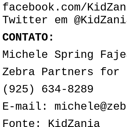
facebook.com/KidZa
Twitter em @KidZani
CONTATO:
Michele Spring Faje
Zebra Partners for 
(925) 634-8289
E-mail:
michele@zeb
Fonte: KidZania