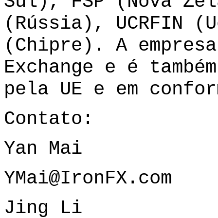
Sul), FSP (Nova Zel
(Rússia), UCRFIN (U
(Chipre). A empresa
Exchange e é também
pela UE e em confor
Contato:
Yan Mai
YMai@IronFX.com
Jing Li