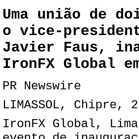
Uma união de do
o vice-presiden
Javier Faus, in
IronFX Global e
PR Newswire
LIMASSOL, Chipre, 2
IronFX Global, Lima
evento de inauguraç