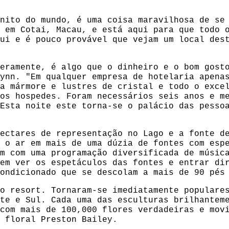
nito do mundo, é uma coisa maravilhosa de se
 em Cotai, Macau, e está aqui para que todo 
ui e é pouco provável que vejam um local des
eramente, é algo que o dinheiro e o bom gost
ynn. "Em qualquer empresa de hotelaria apena
a mármore e lustres de cristal e todo o exce
os hospedes. Foram necessários seis anos e m
Esta noite este torna-se o palácio das pesso
ectares de representação no Lago e a fonte d
 o ar em mais de uma dúzia de fontes com esp
m com uma programação diversificada de músic
em ver os espetáculos das fontes e entrar di
ondicionado que se descolam a mais de 90 pés
o resort. Tornaram-se imediatamente populare
te e Sul. Cada uma das esculturas brilhantem
com mais de 100,000 flores verdadeiras e mov
 floral Preston Bailey.