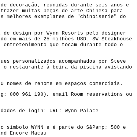
 de decoração, reunidas durante seis anos e
 trazer muitas peças de arte Chinesa para
os melhores exemplares de "chinoiserie" do
a de design por Wynn Resorts pelo designer
ado em mais de 25 milhões USD. SW Steakhouse
e entretenimento que tocam durante todo o
ques personalizados acompanhados por Steve
e o restaurante à beira da piscina avistando
50 nomes de renome em espaços comerciais.
ng: 800 961 198), email
Room reservations
ou
s dados de login: URL:
Wynn Palace
 o símbolo WYNN e é parte do S&Pamp; 500 e
and Encore Macau