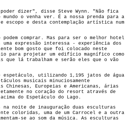
 poder dizer", disse Steve Wynn. "Não fica
o mundo o venha ver. É a nossa prenda para a
te escopo e desta contemplação artística num
o podem comprar. Mas para ser o melhor hotel
s uma expressão interessa - experiência dos
lente bom gosto que foi colocado neste
eio para projetar um edifício magnífico como
as que lá trabalham e serão eles que o vão
e espetáculo, utilizando 1,195 jatos de água
etáculos musicais minuciosamente
as Chinesas, Europeias e Americanas, árias
retamente no coração do resort através de
 acima do Espetáculo do Lago.
s na noite de inauguração duas esculturas
ente coloridas, uma de um Carrocel e a outra
imentam-se ao som da música. As esculturas