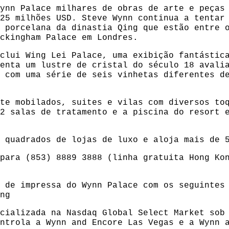
ynn Palace milhares de obras de arte e peças
25 milhões USD. Steve Wynn continua a tentar
 porcelana da dinastia Qing que estão entre 
ckingham Palace em Londres.
clui Wing Lei Palace, uma exibição fantástic
enta um lustre de cristal do século 18 avali
 com uma série de seis vinhetas diferentes d
te mobilados, suites e vilas com diversos to
2 salas de tratamento e a piscina do resort 
 quadrados de lojas de luxo e aloja mais de 
 para (853) 8889 3888 (linha gratuita Hong Ko
a de impressa do Wynn Palace com os seguinte
ng
cializada na Nasdaq Global Select Market sob
ontrola a
Wynn and Encore Las Vegas
e a
Wynn 