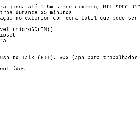
a queda até 1.8m sobre cimento, MIL SPEC 810
ros durante 35 minutos
ção no exterior com ecrã tátil que pode ser 
el (microSD(TM))
ipset
ra
h to Talk (PTT), SOS (app para trabalhador 
onteúdos