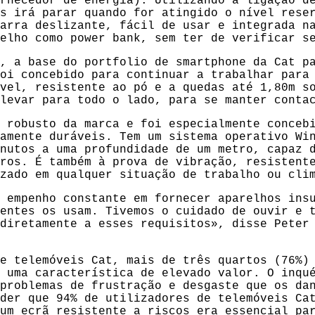
rnecedor de energia). Utilizando a ligação d
s irá parar quando for atingido o nível rese
arra deslizante, fácil de usar e integrada n
elho como power bank, sem ter de verificar s
, a base do portfolio de smartphone da Cat p
oi concebido para continuar a trabalhar para
vel, resistente ao pó e a quedas até 1,80m s
levar para todo o lado, para se manter conta
 robusto da marca e foi especialmente conceb
amente duráveis. Tem um sistema operativo Wi
nutos a uma profundidade de um metro, capaz 
ros. É também à prova de vibração, resistent
zado em qualquer situação de trabalho ou cli
 empenho constante em fornecer aparelhos ins
entes os usam. Tivemos o cuidado de ouvir e 
diretamente a esses requisitos», disse Peter
e telemóveis Cat, mais de três quartos (76%)
 uma característica de elevado valor. O inqu
problemas de frustração e desgaste que os da
der que 94% de utilizadores de telemóveis Ca
um ecrã resistente a riscos era essencial pa