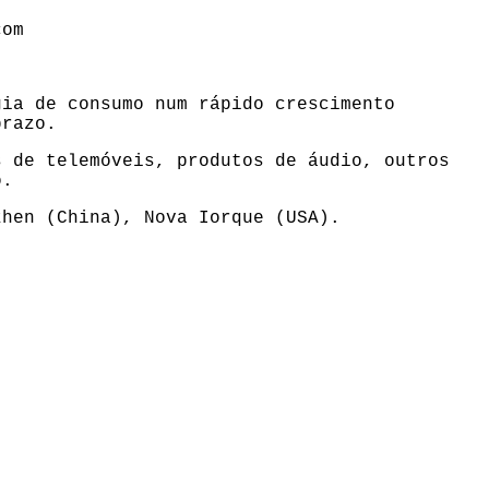
com
gia de consumo num rápido crescimento
prazo.
s de telemóveis, produtos de áudio, outros
o.
zhen (China), Nova Iorque (USA).