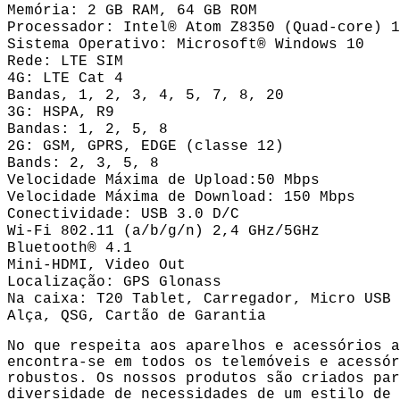
Memória: 2 GB RAM, 64 GB ROM
Processador: Intel® Atom Z8350 (Quad-core) 1
Sistema Operativo: Microsoft® Windows 10
Rede: LTE SIM
4G: LTE Cat 4
Bandas, 1, 2, 3, 4, 5, 7, 8, 20
3G: HSPA, R9
Bandas: 1, 2, 5, 8
2G: GSM, GPRS, EDGE (classe 12)
Bands: 2, 3, 5, 8
Velocidade Máxima de Upload:50 Mbps
Velocidade Máxima de Download: 150 Mbps
Conectividade: USB 3.0 D/C
Wi-Fi 802.11 (a/b/g/n) 2,4 GHz/5GHz
Bluetooth® 4.1
Mini-HDMI, Video Out
Localização: GPS Glonass
Na caixa: T20 Tablet, Carregador, Micro USB 
Alça, QSG, Cartão de Garantia
No que respeita aos aparelhos e acessórios a
encontra-se em todos os telemóveis e acessór
robustos. Os nossos produtos são criados par
diversidade de necessidades de um estilo de 