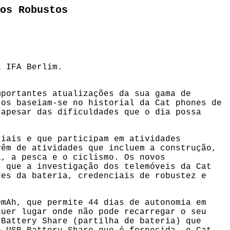
os Robustos
a IFA Berlim.
mportantes atualizações da sua gama de
tos baseiam-se no historial da Cat phones de
 apesar das dificuldades que o dia possa
riais e que participam em atividades
vêm de atividades que incluem a construção,
a, a pesca e o ciclismo. Os novos
s que a investigação dos telemóveis da Cat
des da bateria, credenciais de robustez e
0mAh, que permite 44 dias de autonomia em
quer lugar onde não pode recarregar o seu
 Battery Share (partilha de bateria) que