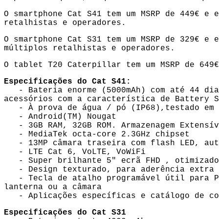
O smartphone Cat S41 tem um MSRP de 449€ e 
retalhistas e operadores.
O smartphone Cat S31 tem um MSRP de 329€ e 
múltiplos retalhistas e operadores.
O tablet T20 Caterpillar tem um MSRP de 649
Especificações do Cat S41:
- Bateria enorme (5000mAh) com até 44 dias
acessórios com a característica de Battery S
- À prova de água / pó (IP68),testado em q
- Android(TM) Nougat
- 3GB RAM, 32GB ROM. Armazenagem Extensíve
- MediaTek octa-core 2.3GHz chipset
- 13MP câmara traseira com flash LED, auto
- LTE Cat 6, VoLTE, VoWiFi
- Super brilhante 5" ecrã FHD , otimizado 
- Design texturado, para aderência extra
- Tecla de atalho programável útil para Pu
lanterna ou a câmara
- Aplicações específicas e catálogo de co
Especificações do Cat S31