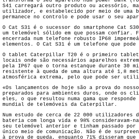
transforma o seu aparelho num power bank (fo
S41 carregará outro produto ou acessório, ma
utilizador, e estabelecido por meio de uma b
permanece no controlo e pode usar o seu apar
O Cat S31 é o sucessor do smartphone Cat S30
um telemóvel sólido em que possam confiar. F
encerrada num telefone robusto IP68 impermeá
elementos. O Cat S31 é um telefone que pode 
O tablet Caterpillar T20 é o primeiro tablet
locais onde são necessários aparelhos extrem
pela IP67 que o torna estanque durante 30 mi
resistente à queda de uma altura até 1,8 met
atmosférica extrema, pelo que pode ser utili
«Os lançamentos de hoje são a prova do nosso
preparados para ambientes duros, onde os cli
eles, o que resultou numa gama que responde 
mundial de telemóveis da Caterpillar.
Num estudo de cerca de 22 000 utilizadores d
bateria com longa vida e 98% consideravam-na
seu telemóvel anterior e tinham passado por 
único meio de comunicação. Não é de surpreen
à prova de queda, enquanto 71% disseram que 