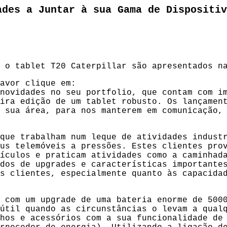
ades a Juntar à sua Gama de Dispositiv
 o tablet T20 Caterpillar são apresentados n
avor clique em:
novidades no seu portfolio, que contam com i
ira edição de um tablet robusto. Os lançamen
 sua área, para nos manterem em comunicação,
que trabalham num leque de atividades indust
us telemóveis a pressões. Estes clientes pro
ículos e praticam atividades como a caminhad
dos de upgrades e características importante
s clientes, especialmente quanto às capacida
 com um upgrade de uma bateria enorme de 500
útil quando as circunstâncias o levam a qual
hos e acessórios com a sua funcionalidade de