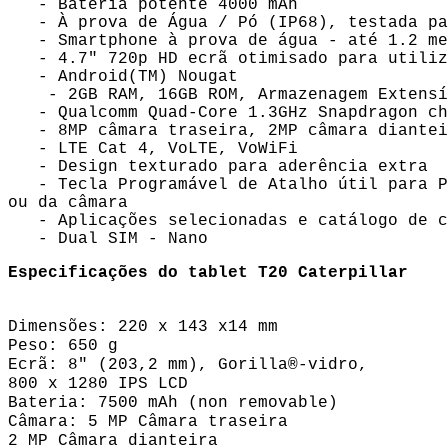
- Bateria potente 4000 mAh
- À prova de Água / Pó (IP68), testada par
- Smartphone à prova de água - até 1.2 met
- 4.7" 720p HD ecrã otimisado para utiliza
- Android(TM) Nougat
- 2GB RAM, 16GB ROM, Armazenagem Extensív
- Qualcomm Quad-Core 1.3GHz Snapdragon ch
- 8MP câmara traseira, 2MP câmara diantei
- LTE Cat 4, VoLTE, VoWiFi
- Design texturado para aderência extra
- Tecla Programável de Atalho útil para Pus
ou da câmara
- Aplicações selecionadas e catálogo de c
- Dual SIM - Nano
Especificações do tablet T20 Caterpillar
Dimensões: 220 x 143 x14 mm
Peso: 650 g
Ecrã: 8" (203,2 mm), Gorilla®-vidro,
800 x 1280 IPS LCD
Bateria: 7500 mAh (non removable)
Câmara: 5 MP Câmara traseira
2 MP Câmara dianteira