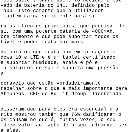
e USB Battery Share que é fornecida, o Cat
rvado de bateria do S41, definido pelo
a app. Isto garante que o utilizador
e mantém carga suficiente para si.
ara os clientes principais, que precisam de
 si, com uma potente bateria de 4000mAh,
obre cimento e que pode suportar todos os
ctável e poder trabalhar mais.
ido para os que trabalham em situações e
ndows 10 e LTE e é um tablet certificado
de suportar humidade, areia e pó e
e a salpicos de sal e suporta uma pressão
ma.
uperáveis que estão verdadeiramente
trabalhar sobre o que é mais importante para
 Stephens, CEO do Bullit Group, licenciado
 disseram que para eles era essencial uma
érito mostrou também que 76% danificaram o
nos causam no que é, muitas vezes, o seu
t deem valor ao facto de o seu telemóvel ser
ra eles.