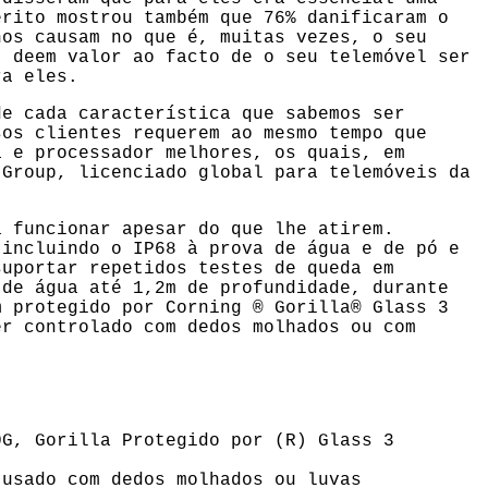
érito mostrou também que 76% danificaram o
nos causam no que é, muitas vezes, o seu
t deem valor ao facto de o seu telemóvel ser
ra eles.
de cada característica que sabemos ser
sos clientes requerem ao mesmo tempo que
a e processador melhores, os quais, em
 Group, licenciado global para telemóveis da
a funcionar apesar do que lhe atirem.
 incluindo o IP68 à prova de água e de pó e
suportar repetidos testes de queda em
 de água até 1,2m de profundidade, durante
m protegido por Corning ® Gorilla® Glass 3
er controlado com dedos molhados ou com
G, Gorilla Protegido por (R) Glass 3
usado com dedos molhados ou luvas