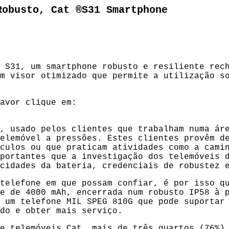
Robusto, Cat ®S31 Smartphone
 S31, um smartphone robusto e resiliente rec
m visor otimizado que permite a utilização s
avor clique em:
, usado pelos clientes que trabalham numa ár
elemóvel a pressões. Estes clientes provêm d
culos ou que praticam atividades como a cami
portantes que a investigação dos telemóveis 
cidades da bateria, credenciais de robustez 
telefone em que possam confiar, é por isso q
e de 4000 mAh, encerrada num robusto IP58 à 
 um telefone MIL SPEG 810G que pode suportar
do e obter mais serviço.
e telemóveis Cat, mais de três quartos (76%)