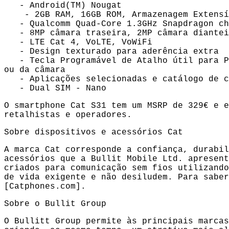
- Android(TM) Nougat
- 2GB RAM, 16GB ROM, Armazenagem Extensív
- Qualcomm Quad-Core 1.3GHz Snapdragon ch
- 8MP câmara traseira, 2MP câmara diantei
- LTE Cat 4, VoLTE, VoWiFi
- Design texturado para aderência extra
- Tecla Programável de Atalho útil para Pus
ou da câmara
- Aplicações selecionadas e catálogo de c
- Dual SIM - Nano
O smartphone Cat S31 tem um MSRP de 329€ e 
retalhistas e operadores.
Sobre dispositivos e acessórios Cat
A marca Cat corresponde a confiança, durabil
acessórios que a Bullit Mobile Ltd. apresent
criados para comunicação sem fios utilizando
de vida exigente e não desiludem. Para saber
[
Catphones.com
].
Sobre o Bullit Group
O Bullitt Group permite às principais marcas