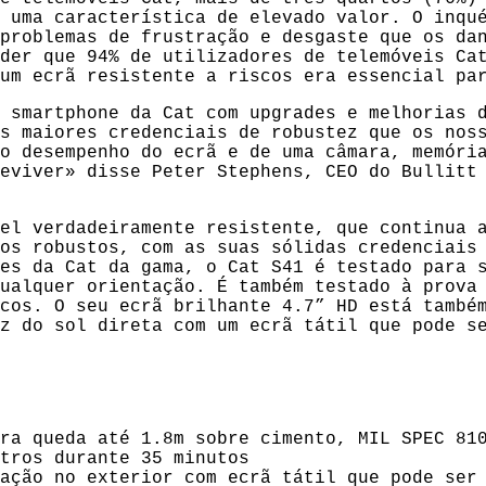
 uma característica de elevado valor. O inqu
problemas de frustração e desgaste que os da
der que 94% de utilizadores de telemóveis Ca
um ecrã resistente a riscos era essencial pa
 smartphone da Cat com upgrades e melhorias 
s maiores credenciais de robustez que os nos
o desempenho do ecrã e de uma câmara, memóri
eviver» disse Peter Stephens, CEO do Bullitt
el verdadeiramente resistente, que continua 
os robustos, com as suas sólidas credenciais
es da Cat da gama, o Cat S41 é testado para 
ualquer orientação. É também testado à prova
cos. O seu ecrã brilhante 4.7” HD está també
z do sol direta com um ecrã tátil que pode s
a queda até 1.8m sobre cimento, MIL SPEC 810
ros durante 35 minutos
ção no exterior com ecrã tátil que pode ser 