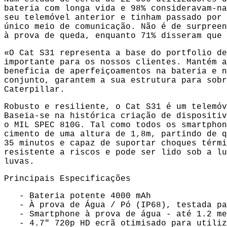
bateria com longa vida e 98% consideravam-na
seu telemóvel anterior e tinham passado por 
único meio de comunicação. Não é de surpreen
à prova de queda, enquanto 71% disseram que 
«O Cat S31 representa a base do portfolio de
importante para os nossos clientes. Mantém a
beneficia de aperfeiçoamentos na bateria e n
conjunto, garantem a sua estrutura para sobr
Caterpillar.
Robusto e resiliente, o Cat S31 é um telemóv
Baseia-se na histórica criação de dispositiv
o MIL SPEC 810G. Tal como todos os smartphon
cimento de uma altura de 1,8m, partindo de q
35 minutos e capaz de suportar choques térmi
resistente a riscos e pode ser lido sob a lu
luvas.
Principais Especificações
- Bateria potente 4000 mAh
- À prova de Água / Pó (IP68), testada par
- Smartphone à prova de água - até 1.2 met
- 4.7" 720p HD ecrã otimisado para utiliza