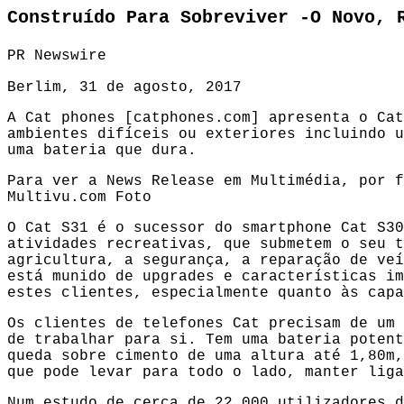
Construído Para Sobreviver -O Novo, 
PR Newswire
Berlim, 31 de agosto, 2017
A Cat phones [
catphones.com
] apresenta o Cat
ambientes difíceis ou exteriores incluindo u
uma bateria que dura.
Para ver a News Release em Multimédia, por f
Multivu.com
Foto
O Cat S31 é o sucessor do smartphone Cat S30
atividades recreativas, que submetem o seu t
agricultura, a segurança, a reparação de veí
está munido de upgrades e características im
estes clientes, especialmente quanto às capa
Os clientes de telefones Cat precisam de um 
de trabalhar para si. Tem uma bateria potent
queda sobre cimento de uma altura até 1,80m,
que pode levar para todo o lado, manter liga
Num estudo de cerca de 22 000 utilizadores d