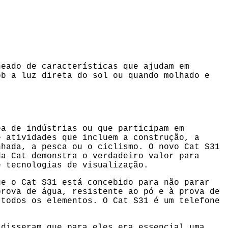
heado de características que ajudam em
ob a luz direta do sol ou quando molhado e
ea de indústrias ou que participam em
e atividades que incluem a construção, a
nhada, a pesca ou o ciclismo. O novo Cat S31
da Cat demonstra o verdadeiro valor para
e tecnologias de visualização.
ue o Cat S31 está concebido para não parar
prova de água, resistente ao pó e à prova de
 todos os elementos. O Cat S31 é um telefone
 disseram que para eles era essencial uma