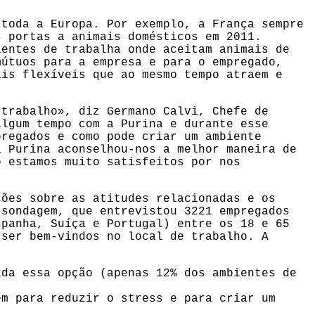
 toda a Europa. Por exemplo, a França sempre
s portas a animais domésticos em 2011.
ientes de trabalha onde aceitam animais de
mútuos para a empresa e para o empregado,
ais flexíveis que ao mesmo tempo atraem e
 trabalho», diz Germano Calvi, Chefe de
algum tempo com a Purina e durante esse
pregados e como pode criar um ambiente
a Purina aconselhou-nos a melhor maneira de
o estamos muito satisfeitos por nos
ções sobre as atitudes relacionadas e os
 sondagem, que entrevistou 3221 empregados
spanha, Suíça e Portugal) entre os 18 e 65
 ser bem-vindos no local de trabalho. A
ada essa opção (apenas 12% dos ambientes de
em para reduzir o stress e para criar um