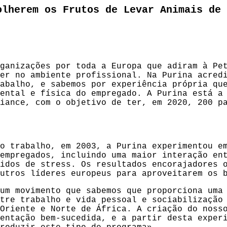
olherem os Frutos de Levar Animais de 
ganizações por toda a Europa que adiram à Pet
er no ambiente profissional. Na Purina acred
abalho, e sabemos por experiência própria qu
ental e física do empregado. A Purina está a
iance, com o objetivo de ter, em 2020, 200 p
o trabalho, em 2003, a Purina experimentou e
empregados, incluindo uma maior interação en
idos de stress. Os resultados encorajadores 
utros líderes europeus para aproveitarem os 
um movimento que sabemos que proporciona uma
tre trabalho e vida pessoal e sociabilização
Oriente e Norte de África. A criação do noss
entação bem-sucedida, e a partir desta exper