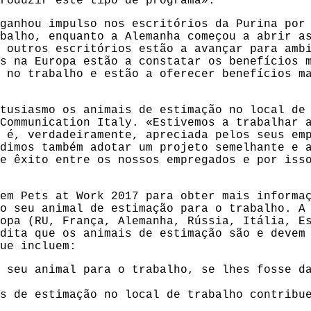
roduzir este tipo de programa».
ganhou impulso nos escritórios da Purina por
balho, enquanto a Alemanha começou a abrir a
 outros escritórios estão a avançar para amb
s na Europa estão a constatar os benefícios 
 no trabalho e estão a oferecer benefícios m
tusiasmo os animais de estimação no local de
Communication Italy. «Estivemos a trabalhar 
 é, verdadeiramente, apreciada pelos seus em
dimos também adotar um projeto semelhante e 
e êxito entre os nossos empregados e por iss
em Pets at Work 2017 para obter mais informa
o seu animal de estimação para o trabalho. A
opa (RU, França, Alemanha, Rússia, Itália, E
dita que os animais de estimação são e devem
ue incluem:
 seu animal para o trabalho, se lhes fosse d
s de estimação no local de trabalho contribu