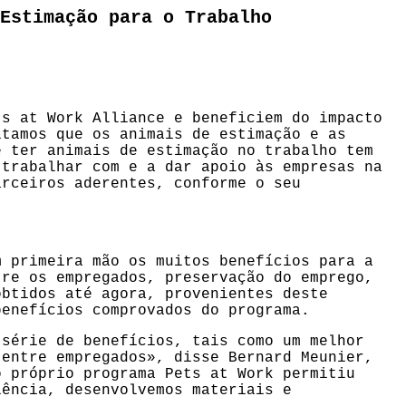
Estimação para o Trabalho
s at Work Alliance e beneficiem do impacto
itamos que os animais de estimação e as
e ter animais de estimação no trabalho tem
 trabalhar com e a dar apoio às empresas na
arceiros aderentes, conforme o seu
m primeira mão os muitos benefícios para a
tre os empregados, preservação do emprego,
obtidos até agora, provenientes deste
benefícios comprovados do programa.
 série de benefícios, tais como um melhor
 entre empregados», disse Bernard Meunier,
o próprio programa Pets at Work permitiu
iência, desenvolvemos materiais e