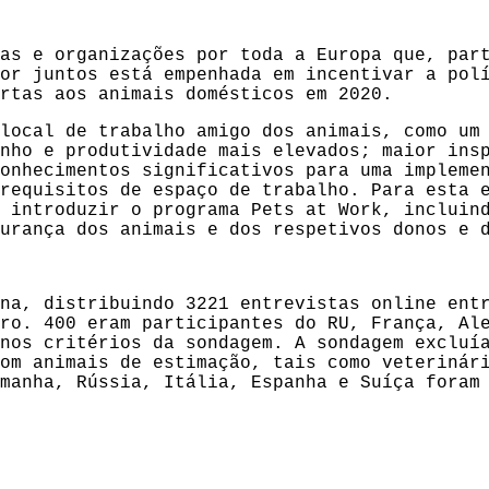
as e organizações por toda a Europa que, par
or juntos está empenhada em incentivar a pol
rtas aos animais domésticos em 2020.
local de trabalho amigo dos animais, como um
nho e produtividade mais elevados; maior ins
onhecimentos significativos para uma impleme
requisitos de espaço de trabalho. Para esta 
 introduzir o programa Pets at Work, incluin
urança dos animais e dos respetivos donos e 
na, distribuindo 3221 entrevistas online ent
ro. 400 eram participantes do RU, França, Al
nos critérios da sondagem. A sondagem excluí
om animais de estimação, tais como veterinár
manha, Rússia, Itália, Espanha e Suíça foram