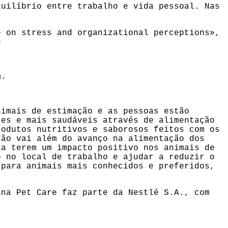
quilíbrio entre trabalho e vida pessoal. Nas
e on stress and organizational perceptions»,
g
m
.
nimais de estimação e as pessoas estão
zes e mais saudáveis através de alimentação
rodutos nutritivos e saborosos feitos com os
ção vai além do avanço na alimentação dos
ra terem um impacto positivo nos animais de
o no local de trabalho e ajudar a reduzir o
 para animais mais conhecidos e preferidos,
ina Pet Care faz parte da Nestlé S.A., com