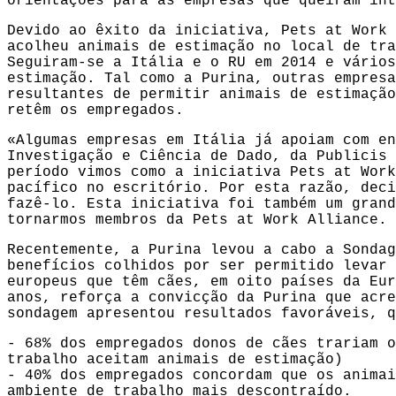
orientações para as empresas que queiram int
Devido ao êxito da iniciativa, Pets at Work 
acolheu animais de estimação no local de tra
Seguiram-se a Itália e o RU em 2014 e vários
estimação. Tal como a Purina, outras empresa
resultantes de permitir animais de estimação
retêm os empregados.
«Algumas empresas em Itália já apoiam com en
Investigação e Ciência de Dado, da Publicis 
período vimos como a iniciativa Pets at Work
pacífico no escritório. Por esta razão, deci
fazê-lo. Esta iniciativa foi também um grand
tornarmos membros da Pets at Work Alliance.
Recentemente, a Purina levou a cabo a Sondag
benefícios colhidos por ser permitido levar 
europeus que têm cães, em oito países da Eur
anos, reforça a convicção da Purina que acre
sondagem apresentou resultados favoráveis, q
- 68% dos empregados donos de cães trariam o
trabalho aceitam animais de estimação)
- 40% dos empregados concordam que os animai
ambiente de trabalho mais descontraído.