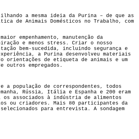
tilhando a mesma ideia da Purina – de que as
ítica de Animais Domésticos no Trabalho, com
 maior empenhamento, manutenção da
piração e menos stress. Criar o nosso
ntação bem-sucedida, incluindo segurança e
experiência, a Purina desenvolveu materiais
do orientações de etiqueta de animais e um
de outros empregados.
re a população de correspondentes, todos
emanha, Rússia, Itália e Espanha e 200 eram
a os associados à indústria de alimentos
ios ou criadores. Mais 80 participantes da
 selecionados para entrevista. A sondagem