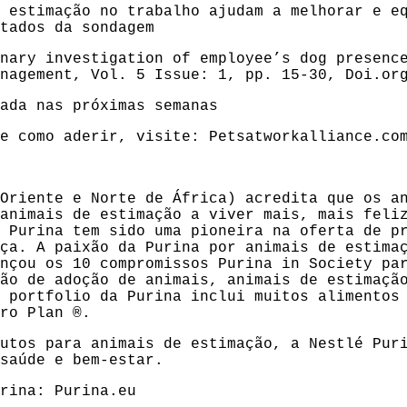
 estimação no trabalho ajudam a melhorar e e
tados da sondagem
nary investigation of employee’s dog presenc
anagement, Vol. 5 Issue: 1, pp. 15-30,
Doi.or
ada nas próximas semanas
 e como aderir, visite:
Petsatworkalliance.co
Oriente e Norte de África) acredita que os a
animais de estimação a viver mais, mais feli
 Purina tem sido uma pioneira na oferta de p
ça. A paixão da Purina por animais de estima
nçou os 10 compromissos Purina in Society pa
ão de adoção de animais, animais de estimaçã
 portfolio da Purina inclui muitos alimentos
ro Plan ®.
utos para animais de estimação, a Nestlé Pur
saúde e bem-estar.
urina:
Purina.eu