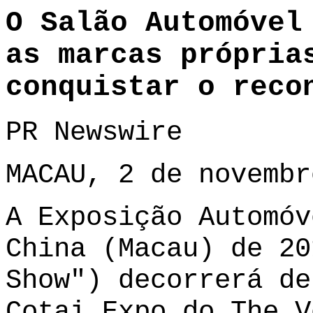
O Salão Automóvel
as marcas própria
conquistar o reco
PR Newswire
MACAU, 2 de novembr
A Exposição Automóv
China (Macau) de 20
Show") decorrerá de
Cotai Expo do The V