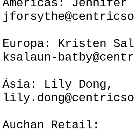
Américas: Jennifer 
jforsythe@centricso
Europa: Kristen Sal
ksalaun-batby@centr
Ásia: Lily Dong,
lily.dong@centricso
Auchan Retail: