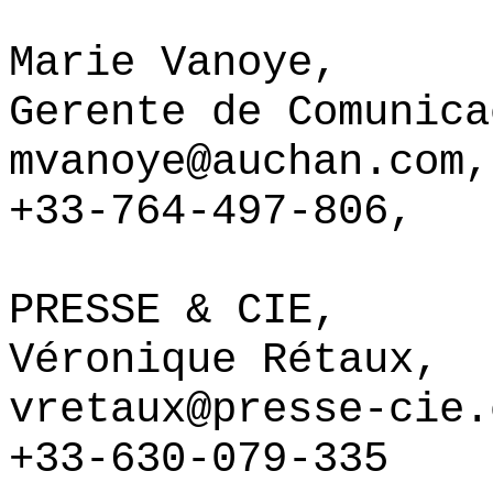
Marie Vanoye,
Gerente de Comunica
mvanoye@auchan.com
,
+33-764-497-806,
PRESSE & CIE,
Véronique Rétaux,
vretaux@presse-cie.
+33-630-079-335