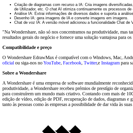
Criação de diagramas com recurso a IA: Cria imagens diversificada
de Utilizador, etc. O chat AI otimiza continuamente os processos de
Análise IA: Extrai informações de diversos dados e suporta a análise 
Desenho IA: gera imagens de IA e converte imagens em imagens.
Chat de voz IA: A versão móvel adicionou a funcionalidade Chat de 
"Na Wondershare, não só nos concentramos na produtividade, mas tamb
resultados gerais do negócio e fornece uma solução vantajosa para os 
Compatibilidade e preço
O Wondershare EdrawMax é compatível com o Windows, Mac, Android e
oficial
ou siga-nos no
YouTube
,
Facebook
,
Twitter
,e
Instagram
para s
Sobre a Wondershare
A Wondershare é uma empresa de software mundialmente reconhecida q
produtividade, a Wondershare recebeu prémios de prestígio de organ
para construírem um mundo mais criativo. Contando com mais de 100 m
edição de vídeo, edição de PDF, recuperação de dados, diagramas e grá
tanto às pessoas como às empresas a possibilidade de dar vida às suas i