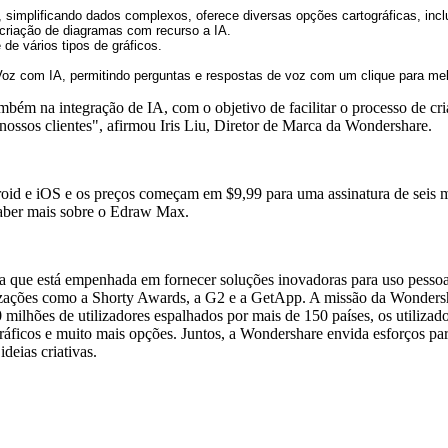
s, simplificando dados complexos, oferece diversas opções cartográficas, i
 criação de diagramas com recurso a IA.
de vários tipos de gráficos.
Voz com IA, permitindo perguntas e respostas de voz com um clique para melh
ém na integração de IA, com o objetivo de facilitar o processo de cr
nossos clientes", afirmou Iris Liu, Diretor de Marca da Wondershare.
 iOS e os preços começam em $9,99 para uma assinatura de seis meses
aber mais sobre o Edraw Max.
ue está empenhada em fornecer soluções inovadoras para uso pessoal e
izações como a Shorty Awards, a G2 e a GetApp. A missão da Wondershar
ilhões de utilizadores espalhados por mais de 150 países, os utilizad
ficos e muito mais opções. Juntos, a Wondershare envida esforços para 
deias criativas.