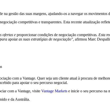
dade na gestão das suas margens, ajudando-os a navegar os movimentos 
egociação competitivas e transparentes. Esta recente atualização refl
 ofertas e
proporcionar condições de negociação competitivas
. Esta r
para
apoiar
as suas estratégias de negociação",
afirmou Marc Despalli
as
ociação com a Vantage. Quer seja um cliente atual à procura de melho
cebido para apoiar o seu percurso negocial.
ociar com a Vantage, visite
Vantage Markets
e inicie o seu percurso na
nido e da Austrália.