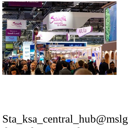
Sta_ksa_central_hub@mslg